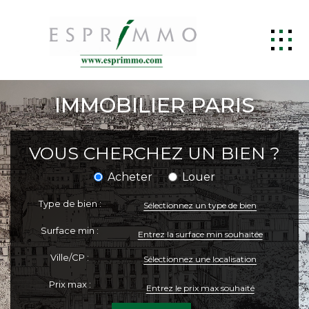
ACCUEIL
IMMOBILIER PARIS
ACHETER
LOUER
VOUS CHERCHEZ UN BIEN ?
ESTIMER
Acheter
Louer
GESTION LOCATIVE
Type de bien :
Sélectionnez un type de bien
SYNDIC
Surface min :
BIENS VENDUS
Ville/CP :
Sélectionnez une localisation
CONTACT
Prix max :