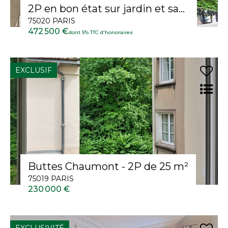
2P en bon état sur jardin et sans vis à vis
75020 PARIS
472 500 €
dont 5% TTC d'honoraires
EXCLUSIF
Buttes Chaumont - 2P de 25 m²
75019 PARIS
230 000 €