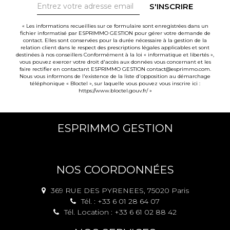
S'INSCRIRE
« Les informations recueillies sur ce formulaire sont enregistrées dans un
fichier informatisé par ESPRIMMO GESTION pour gérer votre demande de
contact. Elles sont conservées pour la durée nécessaire à la gestion de la
relation client dans le respect des prescriptions légales applicables et sont
destinées à nos conseillers Conformément à la loi « informatique et libertés »,
vous pouvez exercer votre droit d'accès aux données vous concernant et les
faire rectifier en contactant ESPRIMMO GESTION contact@esprimmo.com.
Nous vous informons de l'existence de la liste d'opposition au démarchage
téléphonique « Bloctel », sur laquelle vous pouvez vous inscrire ici :
https://www.bloctel.gouv.fr/
»
ESPRIMMO GESTION
NOS COORDONNÉES
369 RUE DES PYRENEES, 75020 Paris
Tél. : +33 6 01 28 64 07
Tél. Location : +33 6 61 02 88 42