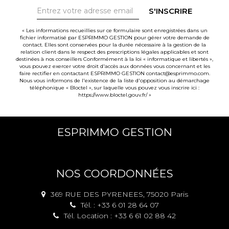
S'INSCRIRE
« Les informations recueillies sur ce formulaire sont enregistrées dans un
fichier informatisé par ESPRIMMO GESTION pour gérer votre demande de
contact. Elles sont conservées pour la durée nécessaire à la gestion de la
relation client dans le respect des prescriptions légales applicables et sont
destinées à nos conseillers Conformément à la loi « informatique et libertés »,
vous pouvez exercer votre droit d'accès aux données vous concernant et les
faire rectifier en contactant ESPRIMMO GESTION contact@esprimmo.com.
Nous vous informons de l'existence de la liste d'opposition au démarchage
téléphonique « Bloctel », sur laquelle vous pouvez vous inscrire ici :
https://www.bloctel.gouv.fr/
»
ESPRIMMO GESTION
NOS COORDONNÉES
369 RUE DES PYRENEES, 75020 Paris
Tél. : +33 6 01 28 64 07
Tél. Location : +33 6 61 02 88 42