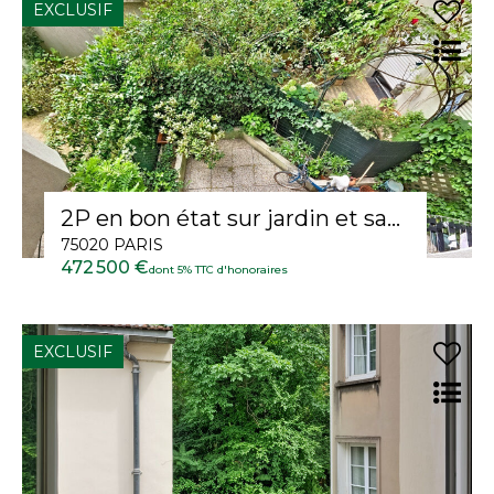
EXCLUSIF
2P en bon état sur jardin et sans vis à vis
75020 PARIS
472 500 €
dont 5% TTC d'honoraires
EXCLUSIF