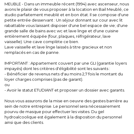
MEUBLE - Dans un immeuble récent (1994) avec ascenseur, nous
avons le plaisir de vous proposer à la location en Bail Meublé, ce
studio parfaitement meublé et en bon état. Il se compose d'une
petite entrée desservant : Un séjour donnant sur cour avec lit
rabattable vous laissant disposer d'une bel espace de vie; d'une
grande salle de bains avec wc et lave linge et d'une cuisine
entièrement équipée (four, plaques, réfrigérateur, lave
vaisselle). Une cave complète ce bien.
Lave vaisselle et lave linge laissés à titre gracieux et non
remplacés en cas de panne.
IMPORTANT : Appartement couvert par une GLI (garantie loyers
impayés) dont les critères d'éligibilité sont les suivants :
- Bénéficier de revenus nets d'au moins 2,7 fois le montant du
loyer charges comprises (pas de garant).
ou
- Avoir le statut ETUDIANT et proposer un dossier avec garants.
Nous vous assurons de la mise en oeuvre des gestes barrière au
sein de notre entreprise. Le personnel sera nécessairement
pourvu de masque pour effectuer les visites. Du gel
hydroalcoolique est également à la disposition du personnel
ainsi que des clients.