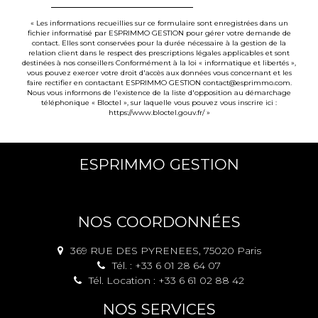
« Les informations recueillies sur ce formulaire sont enregistrées dans un
fichier informatisé par ESPRIMMO GESTION pour gérer votre demande de
contact. Elles sont conservées pour la durée nécessaire à la gestion de la
relation client dans le respect des prescriptions légales applicables et sont
destinées à nos conseillers Conformément à la loi « informatique et libertés »,
vous pouvez exercer votre droit d'accès aux données vous concernant et les
faire rectifier en contactant ESPRIMMO GESTION contact@esprimmo.com.
Nous vous informons de l'existence de la liste d'opposition au démarchage
téléphonique « Bloctel », sur laquelle vous pouvez vous inscrire ici :
https://www.bloctel.gouv.fr/
»
ESPRIMMO GESTION
NOS COORDONNÉES
369 RUE DES PYRENEES, 75020 Paris
Tél. : +33 6 01 28 64 07
Tél. Location : +33 6 61 02 88 42
NOS SERVICES