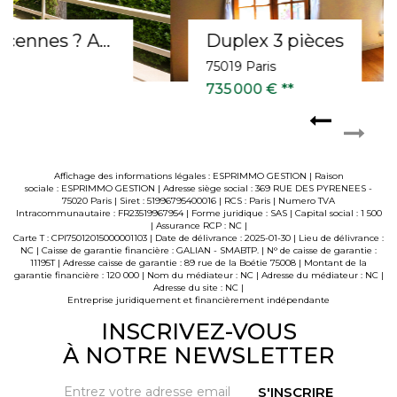
Duplex 3 pièces
75019 Paris
735 000 €
**
Affichage des informations légales : ESPRIMMO GESTION | Raison
sociale : ESPRIMMO GESTION | Adresse siège social : 369 RUE DES PYRENEES -
75020 Paris | Siret : 51996795400016 | RCS : Paris | Numero TVA
Intracommunautaire : FR23519967954 | Forme juridique : SAS | Capital social : 1 500
| Assurance RCP : NC |
Carte T : CPI75012015000001103 | Date de délivrance : 2025-01-30 | Lieu de délivrance :
NC | Caisse de garantie financière : GALIAN - SMABTP. | N° de caisse de garantie :
11195T | Adresse caisse de garantie : 89 rue de la Boétie 75008 | Montant de la
garantie financière : 120 000 | Nom du médiateur : NC | Adresse du médiateur : NC |
Adresse du site : NC |
Entreprise juridiquement et financièrement indépendante
INSCRIVEZ-VOUS
À NOTRE NEWSLETTER
S'INSCRIRE