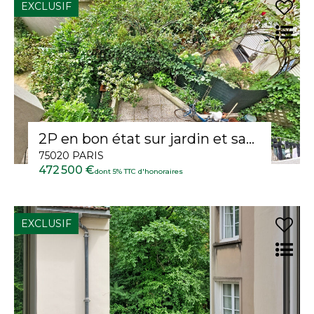
EXCLUSIF
2P en bon état sur jardin et sans vis à vis
75020 PARIS
472 500 €
dont 5% TTC d'honoraires
EXCLUSIF