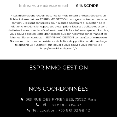
S'INSCRIRE
« Les informations recueillies sur ce formulaire sont enregistrées dans un
fichier informatisé par ESPRIMMO GESTION pour gérer votre demande de
contact. Elles sont conservées pour la durée nécessaire à la gestion de la
relation client dans le respect des prescriptions légales applicables et sont
destinées à nos conseillers Conformément à la loi « informatique et libertés »,
vous pouvez exercer votre droit d'accès aux données vous concernant et les
faire rectifier en contactant ESPRIMMO GESTION contact@esprimmo.com.
Nous vous informons de l'existence de la liste d'opposition au démarchage
téléphonique « Bloctel », sur laquelle vous pouvez vous inscrire ici :
https://www.bloctel.gouv.fr/
»
ESPRIMMO GESTION
NOS COORDONNÉES
369 RUE DES PYRENEES, 75020 Paris
Tél. : +33 6 01 28 64 07
Tél. Location : +33 6 61 02 88 42