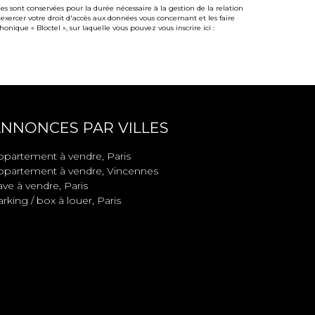
 sont conservées pour la durée nécessaire à la gestion de la relation
 exercer votre droit d'accès aux données vous concernant et les faire
ue « Bloctel », sur laquelle vous pouvez vous inscrire ici :
NNONCES PAR VILLES
ppartement à vendre, Paris
ppartement à vendre, Vincennes
ve à vendre, Paris
rking / box à louer, Paris