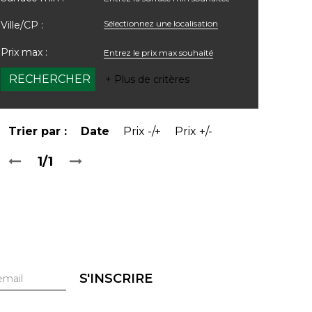
Sélectionnez une localisation
Ville/CP :
Prix max :
+ Plus de critères
Trier par :
Date
Prix -/+
Prix +/-
1/1
S'INSCRIRE