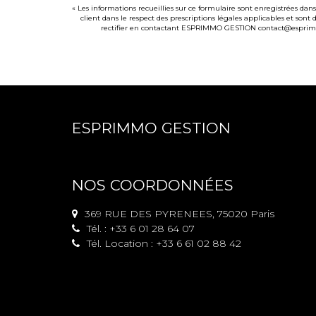
« Les informations recueillies sur ce formulaire sont enregistrées d
client dans le respect des prescriptions légales applicables et sont
rectifier en contactant ESPRIMMO GESTION contact@esprimmo.c
ESPRIMMO GESTION
NOS COORDONNÉES
369 RUE DES PYRENEES, 75020 Paris
Tél. : +33 6 01 28 64 07
Tél. Location : +33 6 61 02 88 42