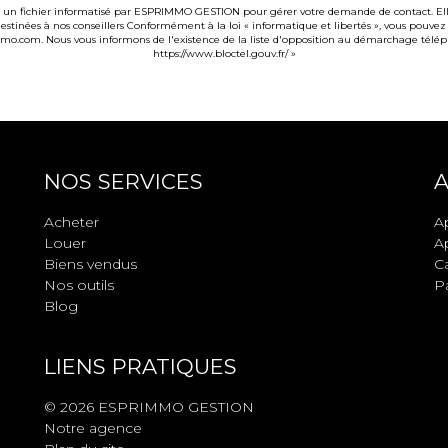
ans un fichier informatisé par ESPRIMMO GESTION pour gérer votre demande de contact. Elles
 destinées à nos conseillers Conformément à la loi « informatique et libertés », vous pouvez
om. Nous vous informons de l'existence de la liste d'opposition au démarchage téléphoniq
https://www.bloctel.gouv.fr/
»
NOS SERVICES
A
Acheter
A
Louer
A
Biens vendus
Ca
Nos outils
Pa
Blog
LIENS PRATIQUES
© 2026 ESPRIMMO GESTION
Notre agence